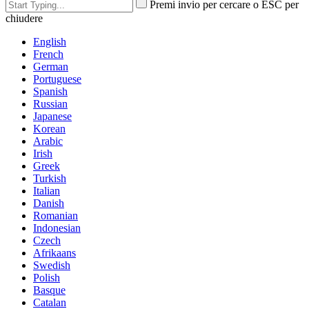
Premi invio per cercare o ESC per
chiudere
English
French
German
Portuguese
Spanish
Russian
Japanese
Korean
Arabic
Irish
Greek
Turkish
Italian
Danish
Romanian
Indonesian
Czech
Afrikaans
Swedish
Polish
Basque
Catalan