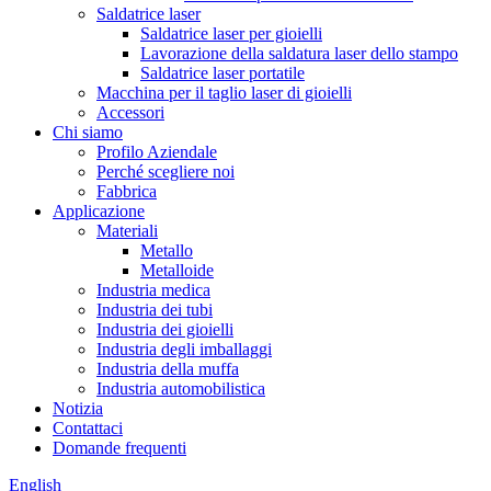
Saldatrice laser
Saldatrice laser per gioielli
Lavorazione della saldatura laser dello stampo
Saldatrice laser portatile
Macchina per il taglio laser di gioielli
Accessori
Chi siamo
Profilo Aziendale
Perché scegliere noi
Fabbrica
Applicazione
Materiali
Metallo
Metalloide
Industria medica
Industria dei tubi
Industria dei gioielli
Industria degli imballaggi
Industria della muffa
Industria automobilistica
Notizia
Contattaci
Domande frequenti
English